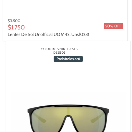
Precio
$3.500
original
Precio
$1.750
50% OFF
actual
Lentes De Sol Unofficial UO6142, Unsf0231
12
CUOTAS SIN INTERESES
DE
$302
Probátelos acá