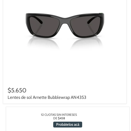
$5.650
Lentes de sol Arnette Bubblewrap AN4353
12
CUOTAS SIN INTERESES
DE
$458
Probátelos acá