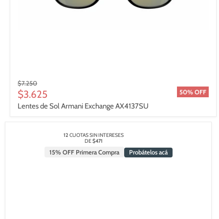
Precio
$7.250
original
Precio
$3.625
50% OFF
actual
Lentes de Sol Armani Exchange AX4137SU
12
CUOTAS SIN INTERESES
DE
$471
15% OFF Primera Compra
Probátelos acá