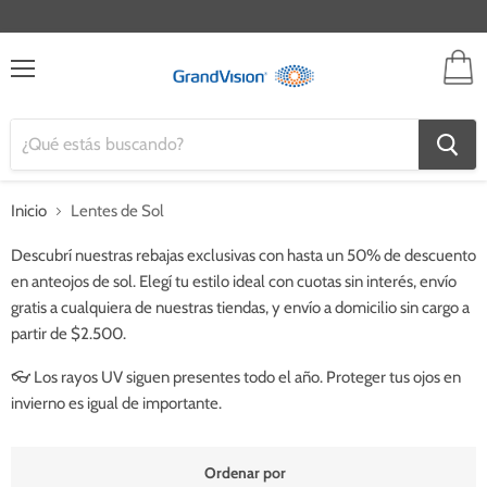
V
ca
Menú
Inicio
Lentes de Sol
Descubrí nuestras
rebajas exclusivas
con
hasta un 50% de descuento
en anteojos de sol. Elegí tu estilo ideal con
cuotas sin interés
,
envío
gratis a cualquiera de nuestras tiendas
, y
envío a domicilio sin cargo a
partir de $2.500
.
👓
L
os rayos UV siguen presentes todo el año
. Proteger tus ojos en
invierno es igual de importante
.
Ordenar por