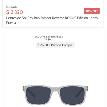
Precio
$17.600
original
Precio
$12.320
30% OFF
actual
Lentes de Sol Ray Ban Aviador Reverse R0101S Edición Lenny
Kravitz
12
CUOTAS SIN INTERESES
DE
$142
15% OFF Primera Compra