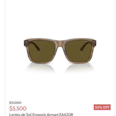
Precio
$11.000
original
Precio
$5.500
50% OFF
actual
Lentes de Sol Emporio Armani EA4208