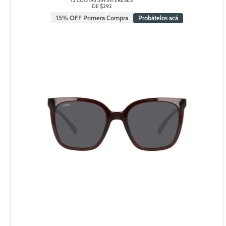
12
CUOTAS SIN INTERESES
DE
$292
15% OFF Primera Compra
Probátelos acá