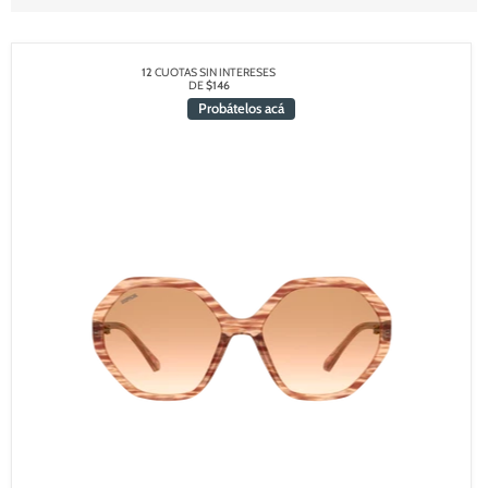
12
CUOTAS SIN INTERESES
DE
$146
Probátelos acá